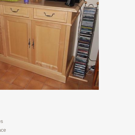
es
ace